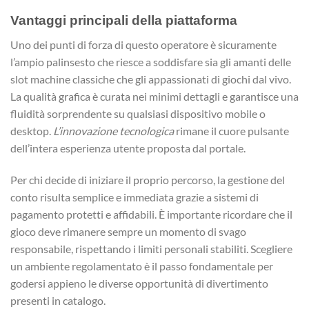
Vantaggi principali della piattaforma
Uno dei punti di forza di questo operatore è sicuramente
l’ampio palinsesto che riesce a soddisfare sia gli amanti delle
slot machine classiche che gli appassionati di giochi dal vivo.
La qualità grafica è curata nei minimi dettagli e garantisce una
fluidità sorprendente su qualsiasi dispositivo mobile o
desktop.
L’innovazione tecnologica
rimane il cuore pulsante
dell’intera esperienza utente proposta dal portale.
Per chi decide di iniziare il proprio percorso, la gestione del
conto risulta semplice e immediata grazie a sistemi di
pagamento protetti e affidabili. È importante ricordare che il
gioco deve rimanere sempre un momento di svago
responsabile, rispettando i limiti personali stabiliti. Scegliere
un ambiente regolamentato è il passo fondamentale per
godersi appieno le diverse opportunità di divertimento
presenti in catalogo.