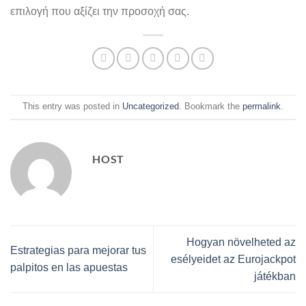
επιλογή που αξίζει την προσοχή σας.
This entry was posted in
Uncategorized
. Bookmark the
permalink
.
HOST
Hogyan növelheted az
Estrategias para mejorar tus
esélyeidet az Eurojackpot
palpitos en las apuestas
játékban