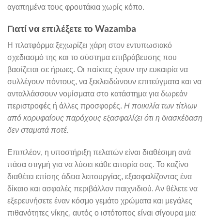
αγαπημένα τους φρουτάκια χωρίς κόπο.
Γιατί να επιλέξετε το Wazamba
Η πλατφόρμα ξεχωρίζει χάρη στον εντυπωσιακό
σχεδιασμό της και το σύστημα επιβράβευσης που
βασίζεται σε ήρωες. Οι παίκτες έχουν την ευκαιρία να
συλλέγουν πόντους, να ξεκλειδώνουν επιτεύγματα και να
ανταλλάσσουν νομίσματα στο κατάστημα για δωρεάν
περιστροφές ή άλλες προσφορές.
Η ποικιλία των τίτλων
από κορυφαίους παρόχους εξασφαλίζει ότι η διασκέδαση
δεν σταματά ποτέ.
Επιπλέον, η υποστήριξη πελατών είναι διαθέσιμη ανά
πάσα στιγμή για να λύσει κάθε απορία σας. Το καζίνο
διαθέτει επίσης άδεια λειτουργίας, εξασφαλίζοντας ένα
δίκαιο και ασφαλές περιβάλλον παιχνιδιού. Αν θέλετε να
εξερευνήσετε έναν κόσμο γεμάτο χρώματα και μεγάλες
πιθανότητες νίκης, αυτός ο ιστότοπος είναι σίγουρα μια