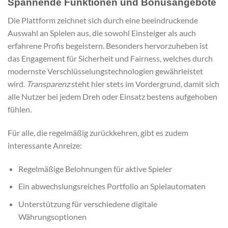
Spannende Funktionen und Bonusangebote
Die Plattform zeichnet sich durch eine beeindruckende
Auswahl an Spielen aus, die sowohl Einsteiger als auch
erfahrene Profis begeistern. Besonders hervorzuheben ist
das Engagement für Sicherheit und Fairness, welches durch
modernste Verschlüsselungstechnologien gewährleistet
wird.
Transparenz
steht hier stets im Vordergrund, damit sich
alle Nutzer bei jedem Dreh oder Einsatz bestens aufgehoben
fühlen.
Für alle, die regelmäßig zurückkehren, gibt es zudem
interessante Anreize:
Regelmäßige Belohnungen für aktive Spieler
Ein abwechslungsreiches Portfolio an Spielautomaten
Unterstützung für verschiedene digitale
Währungsoptionen