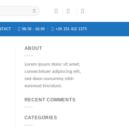
NTACT
08:30 - 16:00
+20 151 412 1375
ABOUT
Lorem ipsum dolor sit amet,
consectetuer adipiscing elit,
sed diam nonummy nibh
euismod tincidunt.
RECENT COMMENTS
CATEGORIES