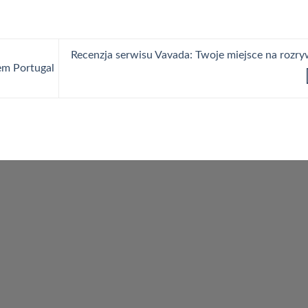
Recenzja serwisu Vavada: Twoje miejsce na rozr
em Portugal