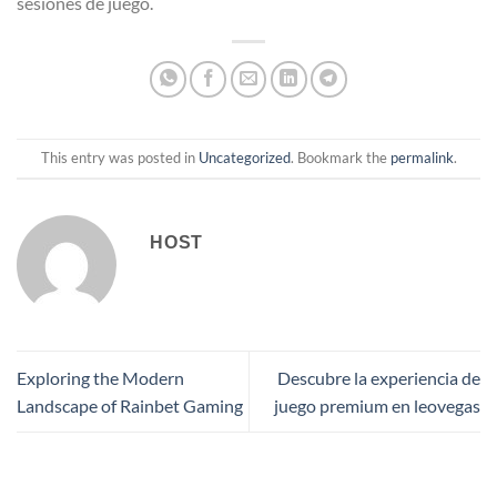
sesiones de juego.
This entry was posted in
Uncategorized
. Bookmark the
permalink
.
HOST
Exploring the Modern
Descubre la experiencia de
Landscape of Rainbet Gaming
juego premium en leovegas