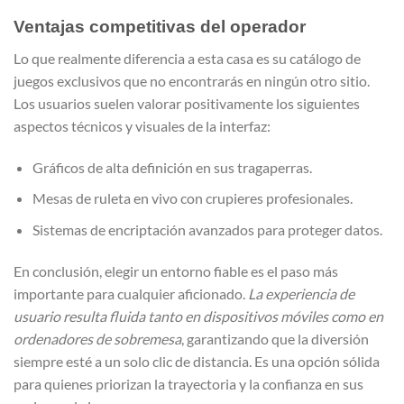
Ventajas competitivas del operador
Lo que realmente diferencia a esta casa es su catálogo de
juegos exclusivos que no encontrarás en ningún otro sitio.
Los usuarios suelen valorar positivamente los siguientes
aspectos técnicos y visuales de la interfaz:
Gráficos de alta definición en sus tragaperras.
Mesas de ruleta en vivo con crupieres profesionales.
Sistemas de encriptación avanzados para proteger datos.
En conclusión, elegir un entorno fiable es el paso más
importante para cualquier aficionado.
La experiencia de
usuario resulta fluida tanto en dispositivos móviles como en
ordenadores de sobremesa
, garantizando que la diversión
siempre esté a un solo clic de distancia. Es una opción sólida
para quienes priorizan la trayectoria y la confianza en sus