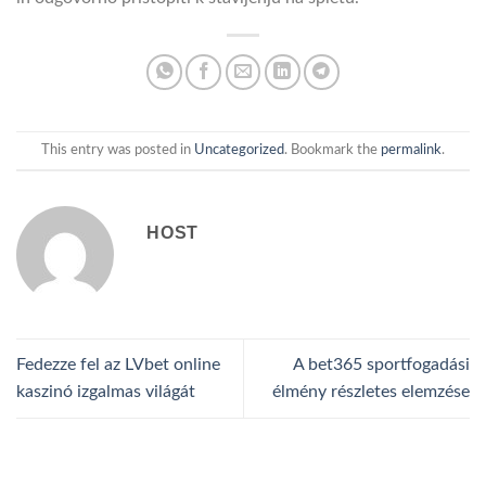
This entry was posted in
Uncategorized
. Bookmark the
permalink
.
HOST
Fedezze fel az LVbet online
A bet365 sportfogadási
kaszinó izgalmas világát
élmény részletes elemzése