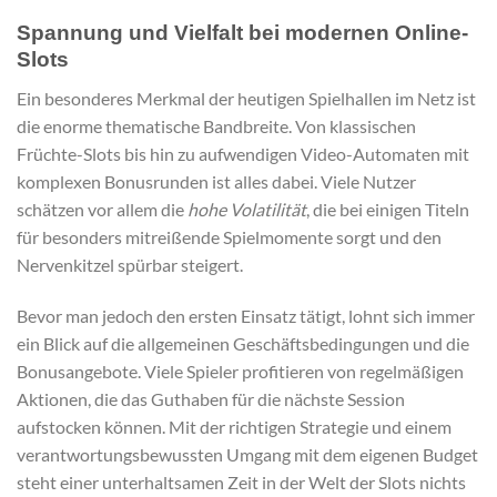
Spannung und Vielfalt bei modernen Online-
Slots
Ein besonderes Merkmal der heutigen Spielhallen im Netz ist
die enorme thematische Bandbreite. Von klassischen
Früchte-Slots bis hin zu aufwendigen Video-Automaten mit
komplexen Bonusrunden ist alles dabei. Viele Nutzer
schätzen vor allem die
hohe Volatilität
, die bei einigen Titeln
für besonders mitreißende Spielmomente sorgt und den
Nervenkitzel spürbar steigert.
Bevor man jedoch den ersten Einsatz tätigt, lohnt sich immer
ein Blick auf die allgemeinen Geschäftsbedingungen und die
Bonusangebote. Viele Spieler profitieren von regelmäßigen
Aktionen, die das Guthaben für die nächste Session
aufstocken können. Mit der richtigen Strategie und einem
verantwortungsbewussten Umgang mit dem eigenen Budget
steht einer unterhaltsamen Zeit in der Welt der Slots nichts