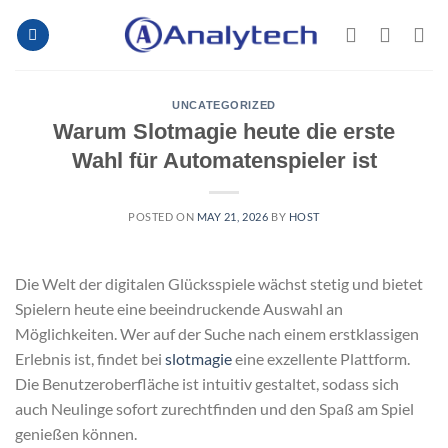
Skip
to
content
UNCATEGORIZED
Warum Slotmagie heute die erste
Wahl für Automatenspieler ist
POSTED ON
MAY 21, 2026
BY
HOST
Die Welt der digitalen Glücksspiele wächst stetig und bietet
Spielern heute eine beeindruckende Auswahl an
Möglichkeiten. Wer auf der Suche nach einem erstklassigen
Erlebnis ist, findet bei
slotmagie
eine exzellente Plattform.
Die Benutzeroberfläche ist intuitiv gestaltet, sodass sich
auch Neulinge sofort zurechtfinden und den Spaß am Spiel
genießen können.