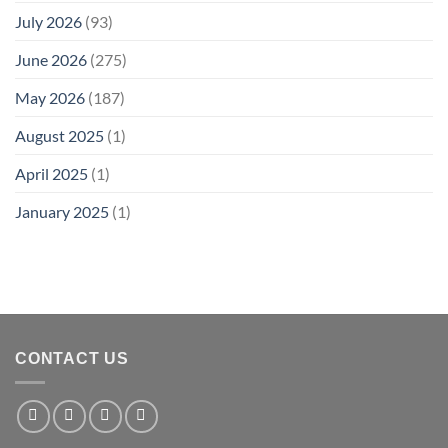
July 2026
(93)
June 2026
(275)
May 2026
(187)
August 2025
(1)
April 2025
(1)
January 2025
(1)
CONTACT US