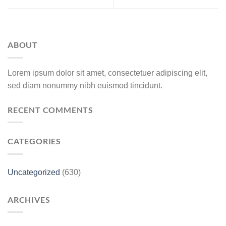
ABOUT
Lorem ipsum dolor sit amet, consectetuer adipiscing elit,
sed diam nonummy nibh euismod tincidunt.
RECENT COMMENTS
CATEGORIES
Uncategorized
(630)
ARCHIVES