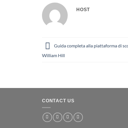
HOST
Guida completa alla piattaforma di 
William Hill
CONTACT US