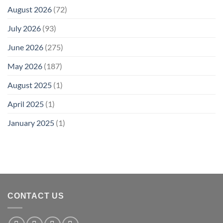
August 2026
(72)
July 2026
(93)
June 2026
(275)
May 2026
(187)
August 2025
(1)
April 2025
(1)
January 2025
(1)
CONTACT US