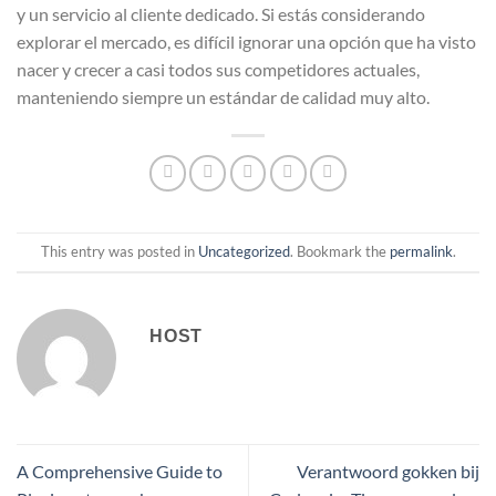
y un servicio al cliente dedicado. Si estás considerando
explorar el mercado, es difícil ignorar una opción que ha visto
nacer y crecer a casi todos sus competidores actuales,
manteniendo siempre un estándar de calidad muy alto.
This entry was posted in
Uncategorized
. Bookmark the
permalink
.
HOST
A Comprehensive Guide to
Verantwoord gokken bij