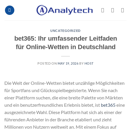
Skip
to
content
UNCATEGORIZED
bet365: Ihr umfassender Leitfaden
für Online-Wetten in Deutschland
POSTED ON
MAY 19, 2026
BY
HOST
Die Welt der Online-Wetten bietet unzählige Möglichkeiten
für Sportfans und Glücksspielbegeisterte. Wenn Sie nach
einer Plattform suchen, die eine breite Palette von Märkten
und ein benutzerfreundliches Erlebnis bietet, ist
bet365
eine
ausgezeichnete Wahl. Diese Plattform hat sich als einer der
führenden Anbieter in der Branche etabliert und zieht
Millionen von Nutzern weltweit an. Mit einem Fokus auf