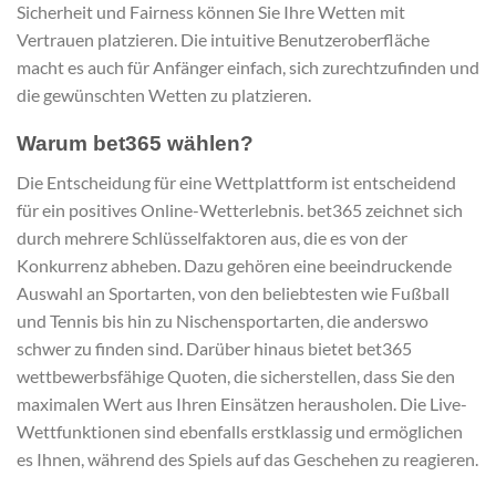
Sicherheit und Fairness können Sie Ihre Wetten mit
Vertrauen platzieren. Die intuitive Benutzeroberfläche
macht es auch für Anfänger einfach, sich zurechtzufinden und
die gewünschten Wetten zu platzieren.
Warum bet365 wählen?
Die Entscheidung für eine Wettplattform ist entscheidend
für ein positives Online-Wetterlebnis. bet365 zeichnet sich
durch mehrere Schlüsselfaktoren aus, die es von der
Konkurrenz abheben. Dazu gehören eine beeindruckende
Auswahl an Sportarten, von den beliebtesten wie Fußball
und Tennis bis hin zu Nischensportarten, die anderswo
schwer zu finden sind. Darüber hinaus bietet bet365
wettbewerbsfähige Quoten, die sicherstellen, dass Sie den
maximalen Wert aus Ihren Einsätzen herausholen. Die Live-
Wettfunktionen sind ebenfalls erstklassig und ermöglichen
es Ihnen, während des Spiels auf das Geschehen zu reagieren.