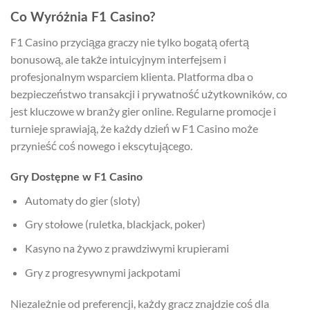
Co Wyróżnia F1 Casino?
F1 Casino przyciąga graczy nie tylko bogatą ofertą
bonusową, ale także intuicyjnym interfejsem i
profesjonalnym wsparciem klienta. Platforma dba o
bezpieczeństwo transakcji i prywatność użytkowników, co
jest kluczowe w branży gier online. Regularne promocje i
turnieje sprawiają, że każdy dzień w F1 Casino może
przynieść coś nowego i ekscytującego.
Gry Dostępne w F1 Casino
Automaty do gier (sloty)
Gry stołowe (ruletka, blackjack, poker)
Kasyno na żywo z prawdziwymi krupierami
Gry z progresywnymi jackpotami
Niezależnie od preferencji, każdy gracz znajdzie coś dla