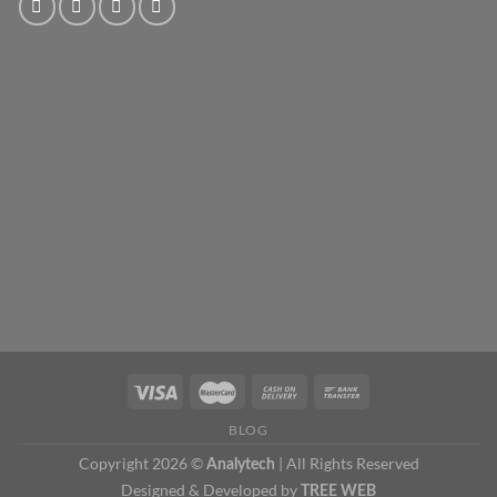
BLOG
Copyright 2026 ©
| All Rights Reserved
Analytech
Designed & Developed by
TREE WEB