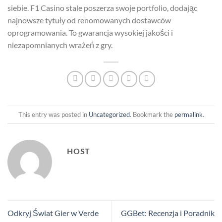
siebie. F1 Casino stale poszerza swoje portfolio, dodając
najnowsze tytuły od renomowanych dostawców
oprogramowania. To gwarancja wysokiej jakości i
niezapomnianych wrażeń z gry.
This entry was posted in
Uncategorized
. Bookmark the
permalink
.
HOST
Odkryj Świat Gier w Verde
GGBet: Recenzja i Poradnik