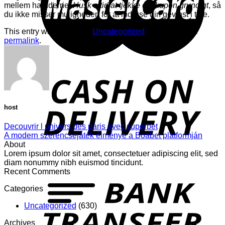
mellem hænderne.
Husk altid at tjekke din kupon grundigt
, så
du ikke misser muligheden for at indløse din gevinst i tide.
This entry was posted in
Uncategorized
. Bookmark the
permalink
.
host
Decouvrir l univers des paris avec superbet
A modern szerencsejáték élménye a Boabet platformján
About
Lorem ipsum dolor sit amet, consectetuer adipiscing elit, sed
diam nonummy nibh euismod tincidunt.
Recent Comments
Categories
Uncategorized
(630)
Archives