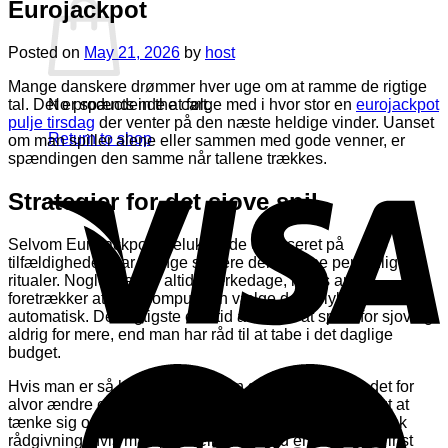
Eurojackpot
Posted on
May 21, 2026
by
host
Mange danskere drømmer hver uge om at ramme de rigtige
tal. Det er spændende at følge med i hvor stor en
eurojackpot
No products in the cart.
pulje tirsdag
der venter på den næste heldige vinder. Uanset
Return to shop
om man spiller alene eller sammen med gode venner, er
spændingen den samme når tallene trækkes.
Strategier for det sjove spil
Selvom Eurojackpot udelukkende er baseret på
tilfældigheder, har mange spillere deres egne personlige
ritualer. Nogle vælger altid mærkedage, mens andre
foretrækker at lade computeren vælge deres lykketal helt
automatisk. Det vigtigste er altid at huske at spille for sjov og
aldrig for mere, end man har råd til at tabe i det daglige
budget.
Hvis man er så heldig at vinde en stor præmie, kan det for
alvor ændre ens livssituation. Det er dog altid fornuftigt at
tænke sig om en ekstra gang og måske søge økonomisk
rådgivning, hvis man pludselig står med en milliongevinst